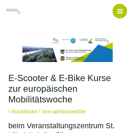
Inhalt
Zum
springen
Inhalt
Mai
springen
Men
E-Scooter & E-Bike Kurse
zur europäischen
Mobilitätswoche
/
Rückblicke
/ Von
adminkoerbler
beim Veranstaltungszentrum St.