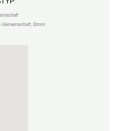
STYP
Office 365
Outlook
inschaft
e Gemeinschaft
,
Strom