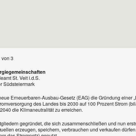
von 3
rgiegemeinschaften
mt St. Veit i.d.S.
der Südsteiermark
s neue Erneuerbaren-Ausbau-Gesetz (EAG) die Gründung einer 
Stromversorgung des Landes bis 2030 auf 100 Prozent Strom (bil
2040 die Klimaneutralität zu erreichen.
tgliedern gegründet, die sich zusammenschließen und nun ers
uellen erzeugen, speichern, verbrauchen und verkaufen dürfen
rom das Stromnetz) genutzt.