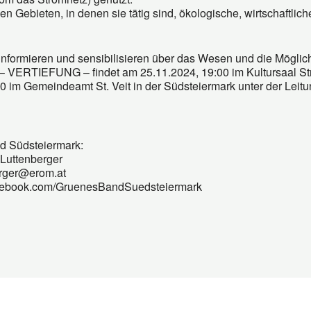
n Gebieten, in denen sie tätig sind, ökologische, wirtschaftlic
mieren und sensibilisieren über das Wesen und die Möglichk
VERTIEFUNG – findet am 25.11.2024, 19:00 im Kultursaal Str
m Gemeindeamt St. Veit in der Südsteiermark unter der Leit
d Südsteiermark:
Luttenberger
erger@erom.at
cebook.com/GruenesBandSuedsteiermark