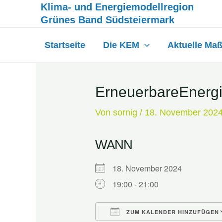
Inhalt
Klima- und Energiemodellregion
Zum
springen
Grünes Band Südsteiermark
Inhalt
springen
Startseite
Die KEM
Aktuelle Ma
ErneuerbareEnerg
Von
sornig
/
18. November 202
WANN
18. November 2024
19:00 - 21:00
ZUM KALENDER HINZUFÜGEN