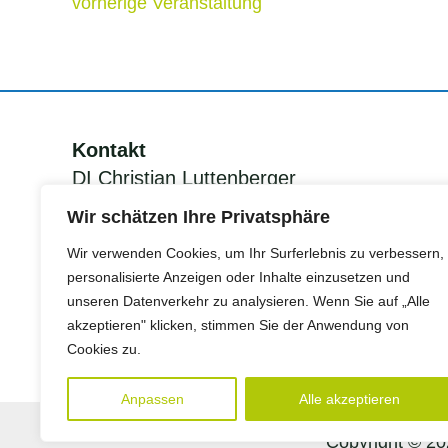
vorherige Veranstaltung
Kontakt
DI Christian Luttenberger
KEM Manager Grünes Band
Wir schätzen Ihre Privatsphäre
Südsteiermark
Wir verwenden Cookies, um Ihr Surferlebnis zu verbessern,
personalisierte Anzeigen oder Inhalte einzusetzen und
unseren Datenverkehr zu analysieren. Wenn Sie auf „Alle
Tel.:
+43 (0)676 78400 86
akzeptieren" klicken, stimmen Sie der Anwendung von
Mail:
christian.luttenberger@erom.at
Cookies zu.
Anpassen
Alle akzeptieren
Copyright © 20