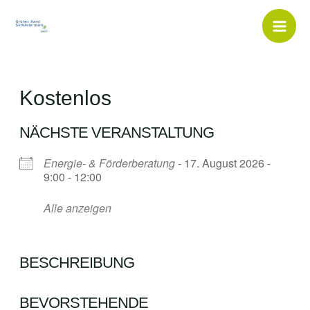
Inhalt
Zum
springen
Inhalt
Mai
springen
Men
Kostenlos
NÄCHSTE VERANSTALTUNG
Energie- & Förderberatung
- 17. August 2026 -
9:00 - 12:00
Alle anzeigen
BESCHREIBUNG
BEVORSTEHENDE