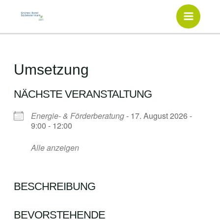
Inhalt
Zum
springen
Inhalt
Main
springen
Menu
Umsetzung
NÄCHSTE VERANSTALTUNG
Energie- & Förderberatung
- 17. August 2026 -
9:00 - 12:00
Alle anzeigen
BESCHREIBUNG
BEVORSTEHENDE