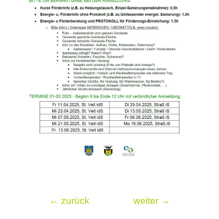
←
zurück
weiter
→