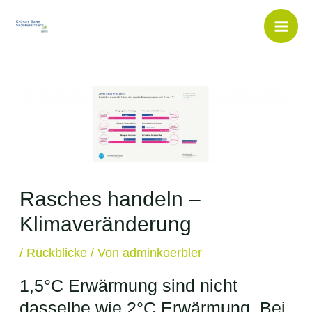
Inhalt
Zum
springen
Inhalt
Mai
springen
Men
Rasches handeln –
Klimaveränderung
/
Rückblicke
/ Von
adminkoerbler
1,5°C Erwärmung sind nicht
dasselbe wie 2°C Erwärmung. Bei