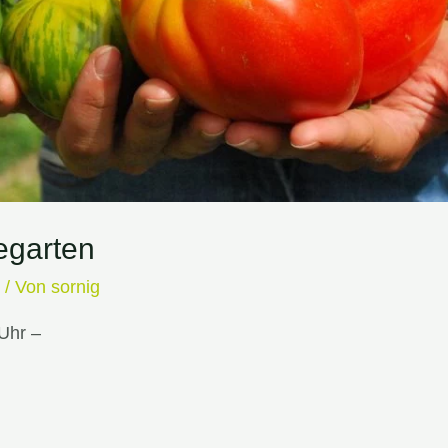
egarten
e
/ Von
sornig
Uhr –