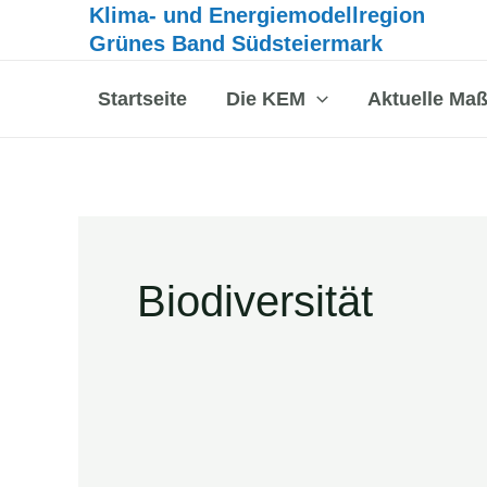
Inhalt
Klima- und Energiemodellregion
Zum
springen
Grünes Band Südsteiermark
Inhalt
springen
Startseite
Die KEM
Aktuelle Ma
Biodiversität