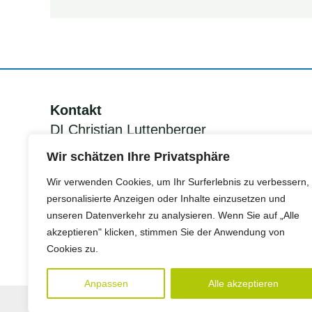
Kontakt
DI Christian Luttenberger
KEM Manager Grünes Band
Wir schätzen Ihre Privatsphäre
Südsteiermark
Wir verwenden Cookies, um Ihr Surferlebnis zu verbessern,
personalisierte Anzeigen oder Inhalte einzusetzen und
unseren Datenverkehr zu analysieren. Wenn Sie auf „Alle
Tel.:
+43 (0)676 78400 86
akzeptieren" klicken, stimmen Sie der Anwendung von
Mail:
christian.luttenberger@erom.at
Cookies zu.
Anpassen
Alle akzeptieren