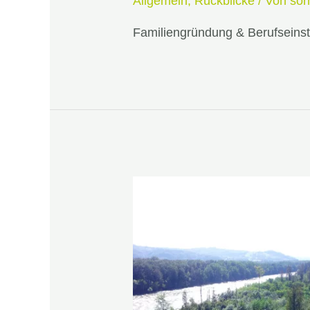
Allgemein
,
Rückblicke
/ Von
sor
Familiengründung & Berufseins