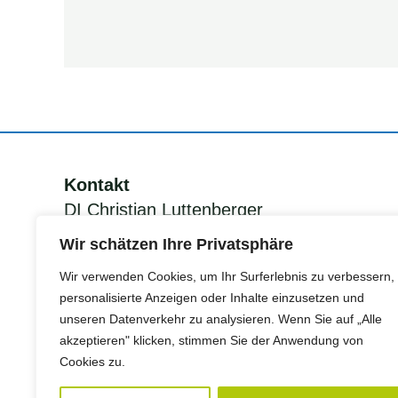
im
Portrait
2017
Kontakt
DI Christian Luttenberger
KEM Manager Grünes Band
Wir schätzen Ihre Privatsphäre
Südsteiermark
Wir verwenden Cookies, um Ihr Surferlebnis zu verbessern,
personalisierte Anzeigen oder Inhalte einzusetzen und
unseren Datenverkehr zu analysieren. Wenn Sie auf „Alle
Tel.:
+43 (0)676 78400 86
akzeptieren" klicken, stimmen Sie der Anwendung von
Mail:
christian.luttenberger@erom.at
Cookies zu.