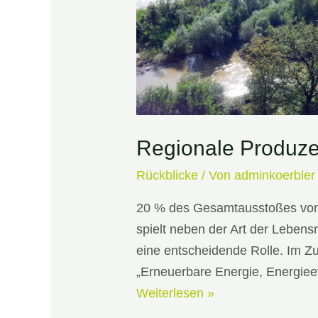
Regionale Produzen
Rückblicke
/ Von
adminkoerbler
20 % des Gesamtausstoßes von 
spielt neben der Art der Lebensm
eine entscheidende Rolle. Im
„Erneuerbare Energie, Energiee
Regionale
Weiterlesen »
Produzent:innen