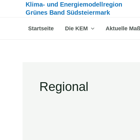
Inhalt
Klima- und Energiemodellregion
Zum
springen
Grünes Band Südsteiermark
Inhalt
springen
Startseite
Die KEM
Aktuelle Ma
Regional