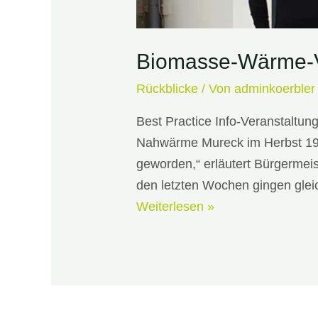
Biomasse-Wärme-V
Rückblicke
/ Von
adminkoerbler
Best Practice Info-Veranstaltun
Nahwärme Mureck im Herbst 1998
geworden,“ erläutert Bürgermeist
den letzten Wochen gingen glei
Biomasse-
Weiterlesen »
Wärme-
Vorreiter