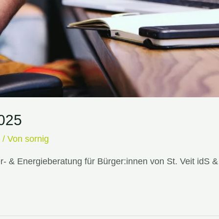
025
e
/ Von
sornig
 & Energieberatung für Bürger:innen von St. Veit idS &