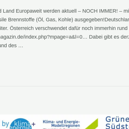
 Land Europaweit werden aktuell – NOCH IMMER! – min
sile Brennstoffe (Öl, Gas, Kohle) ausgegeben!Deutschland
ter. Österreich verschwendet dafür noch immerhin rund 1,
t-magazin.de/index.php?mpage=a&l=0… Dabei gibt es der
und des …