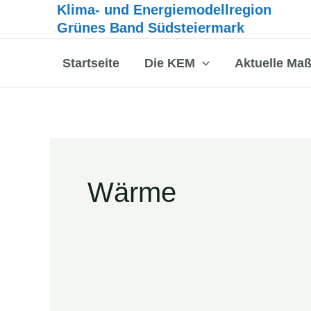
Inhalt
Klima- und Energiemodellregion
Zum
springen
Grünes Band Südsteiermark
Inhalt
springen
Startseite
Die KEM
Aktuelle Ma
Wärme