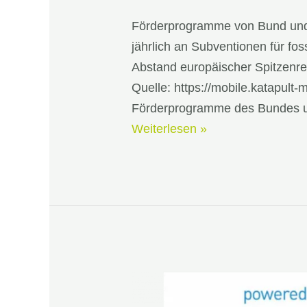
Förderprogramme von Bund und
jährlich an Subventionen für fos
Abstand europäischer Spitzenrei
Quelle: https://mobile.katapul
Förderprogramme des Bundes 
Noch
Weiterlesen »
immer
–
Fossile
Subventionen
2020