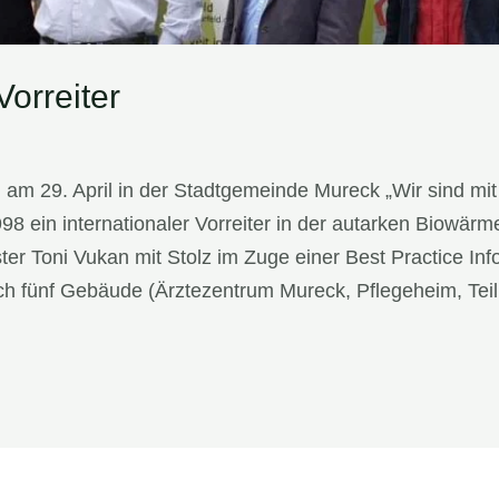
orreiter
g am 29. April in der Stadtgemeinde Mureck „Wir sind mi
 ein internationaler Vorreiter in der autarken Biowär
er Toni Vukan mit Stolz im Zuge einer Best Practice Info
ch fünf Gebäude (Ärztezentrum Mureck, Pflegeheim, Tei