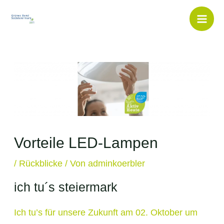
Inhalt
Zum
springen
Inhalt
Mai
springen
Men
Vorteile LED-Lampen
/
Rückblicke
/ Von
adminkoerbler
ich tu´s steiermark
Ich tu’s für unsere Zukunft am 02.
Oktober um