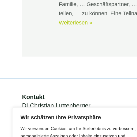
Familie, … Geschäftspartner, … 
teilen, … zu können. Eine Teil
Initiative
Weiterlesen »
Bürger:innen
Power
Kontakt
DI Christian Luttenberger
KEM Manager Grünes Band
Wir schätzen Ihre Privatsphäre
Südsteiermark
Wir verwenden Cookies, um Ihr Surferlebnis zu verbessern,
personalisierte Anzeigen oder Inhalte einzusetzen und