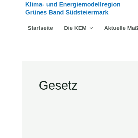
Inhalt
Klima- und Energiemodellregion
Zum
springen
Grünes Band Südsteiermark
Inhalt
springen
Startseite
Die KEM
Aktuelle Ma
Gesetz