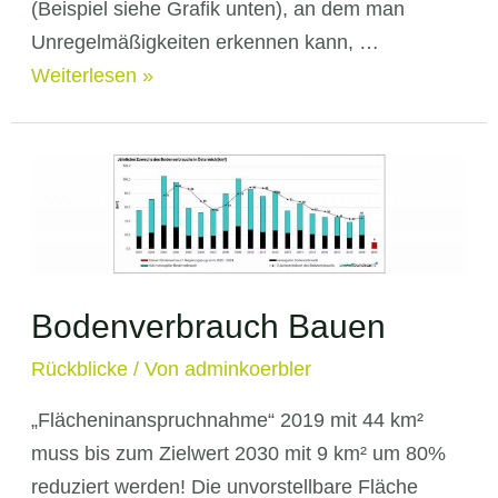
(Beispiel siehe Grafik unten), an dem man
Unregelmäßigkeiten erkennen kann, …
Einführung
Weiterlesen »
der
Energiebuchhaltung
Bodenverbrauch Bauen
Rückblicke
/ Von
adminkoerbler
„Flächeninanspruchnahme“ 2019 mit 44 km²
muss bis zum Zielwert 2030 mit 9 km² um 80%
reduziert werden! Die unvorstellbare Fläche