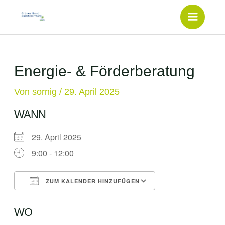
Inhalt
Zum
springen
Inhalt
Main
springen
Menu
Energie- & Förderberatung
Von
sornig
/
29. April 2025
WANN
29. April 2025
9:00 - 12:00
ZUM KALENDER HINZUFÜGEN
ICS herunterladen
Google Kalende
WO