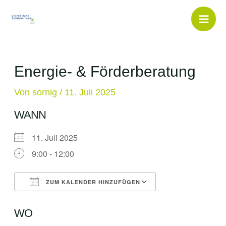
Inhalt
Zum
springen
Inhalt
Mai
springen
Men
Energie- & Förderberatung
Von
sornig
/
11. Juli 2025
WANN
11. Juli 2025
9:00 - 12:00
ZUM KALENDER HINZUFÜGEN
ICS herunterladen
Google Kalende
WO