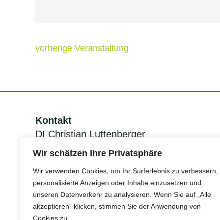
vorherige Veranstaltung
Kontakt
DI Christian Luttenberger
KEM Manager Grünes Band
Wir schätzen Ihre Privatsphäre
Südsteiermark
Wir verwenden Cookies, um Ihr Surferlebnis zu verbessern,
personalisierte Anzeigen oder Inhalte einzusetzen und
unseren Datenverkehr zu analysieren. Wenn Sie auf „Alle
Tel.:
+43 (0)676 78400 86
akzeptieren" klicken, stimmen Sie der Anwendung von
Mail:
christian.luttenberger@erom.at
Cookies zu.