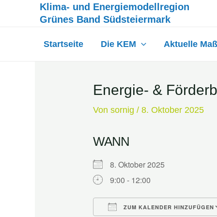
Inhalt
Klima- und Energiemodellregion
Zum
springen
Grünes Band Südsteiermark
Inhalt
springen
Startseite
Die KEM
Aktuelle Ma
Energie- & Förder
Von
sornig
/
8. Oktober 2025
WANN
8. Oktober 2025
9:00 - 12:00
ZUM KALENDER HINZUFÜGEN