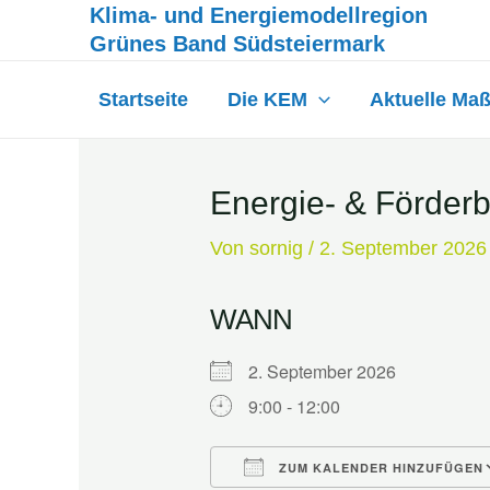
Inhalt
Klima- und Energiemodellregion
Zum
springen
Grünes Band Südsteiermark
Inhalt
springen
Startseite
Die KEM
Aktuelle Ma
Energie- & Förder
Von
sornig
/
2. September 2026
WANN
2. September 2026
9:00 - 12:00
ZUM KALENDER HINZUFÜGEN