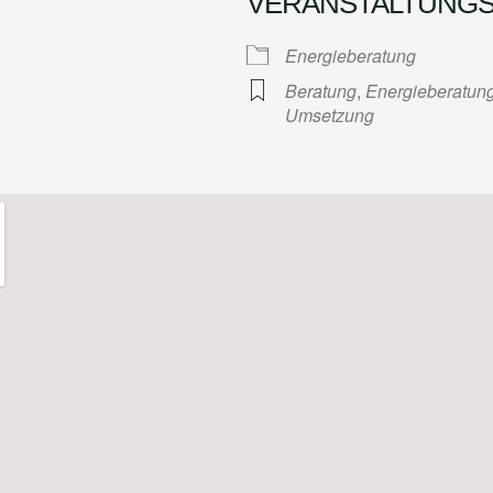
VERANSTALTUNG
Google Kalender
iCalendar
Energieberatung
Beratung
,
Energieberatun
Umsetzung