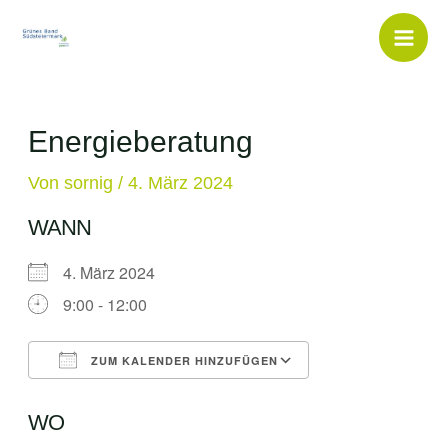
Inhalt
Zum
springen
Inhalt
Mai
springen
Men
Energieberatung
Von
sornig
/
4. März 2024
WANN
4. März 2024
9:00 - 12:00
ZUM KALENDER HINZUFÜGEN
ICS herunterladen
Google Kalende
WO