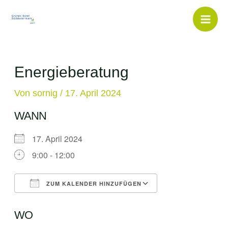
Inhalt
Zum
springen
Inhalt
Mai
springen
Men
Energieberatung
Von
sornig
/
17. April 2024
WANN
17. April 2024
9:00 - 12:00
ZUM KALENDER HINZUFÜGEN
ICS herunterladen
Google Kalende
WO