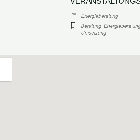
VERANSTALTUNG
Google Kalender
iCalendar
Energieberatung
Beratung
,
Energieberatun
Umsetzung