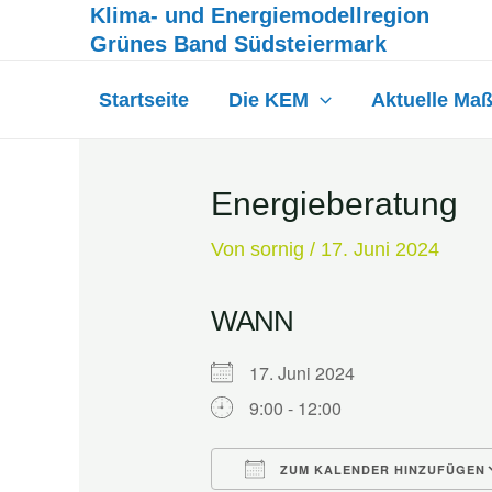
Inhalt
Klima- und Energiemodellregion
Zum
springen
Grünes Band Südsteiermark
Inhalt
springen
Startseite
Die KEM
Aktuelle Ma
Energieberatung
Von
sornig
/
17. Juni 2024
WANN
17. Juni 2024
9:00 - 12:00
ZUM KALENDER HINZUFÜGEN