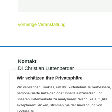
vorherige Veranstaltung
Kontakt
DI Christian Luttenberger
KEM Manager Grünes Band
Wir schätzen Ihre Privatsphäre
Südsteiermark
Wir verwenden Cookies, um Ihr Surferlebnis zu verbessern,
personalisierte Anzeigen oder Inhalte einzusetzen und
unseren Datenverkehr zu analysieren. Wenn Sie auf „Alle
Tel.:
+43 (0)676 78400 86
akzeptieren" klicken, stimmen Sie der Anwendung von
Mail:
christian.luttenberger@erom.at
Cookies zu.